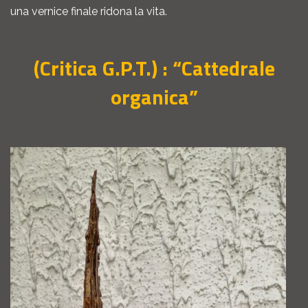
una vernice finale ridona la vita.
(Critica G.P.T.) : “Cattedrale
organica”