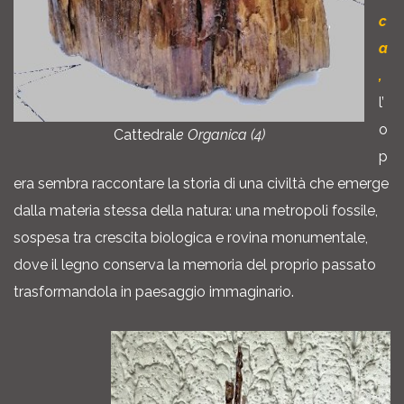
c
a
,
l’
o
Cattedral
e Organica (4)
p
era sembra raccontare la storia di una civiltà che emerge
dalla materia stessa della natura: una metropoli fossile,
sospesa tra crescita biologica e rovina monumentale,
dove il legno conserva la memoria del proprio passato
trasformandola in paesaggio immaginario.