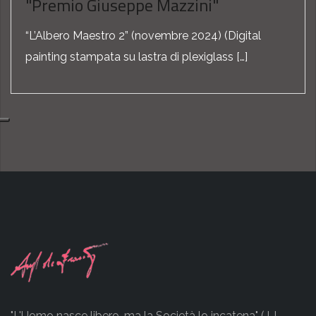
"Premio Giuseppe Mazzini"
“L’Albero Maestro 2” (novembre 2024) (Digital
painting stampata su lastra di plexiglass […]
"L'Uomo nasce libero, ma la Società lo incatena" (J.J.