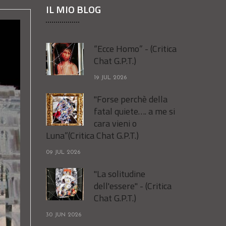
IL MIO BLOG
“Ecce Homo” - (Critica
Chat G.P.T.)
19 JUL 2026
"Forse perchè della
fatal quiete…. a me si
cara vieni o
Luna”(Critica Chat G.P.T.)
09 JUL 2026
"La solitudine
dell'essere" - (Critica
Chat G.P.T.)
30 JUN 2026