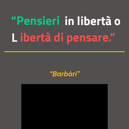
“Pensieri
in libertà o
L
ibertà di pensare.”
“Barbàri”