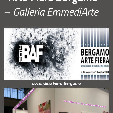
–
Galleria EmmediArte
Locandina Fiera Bergamo