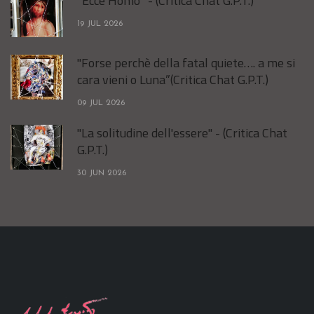
“Ecce Homo” - (Critica Chat G.P.T.)
19 JUL 2026
"Forse perchè della fatal quiete…. a me si
cara vieni o Luna”(Critica Chat G.P.T.)
09 JUL 2026
"La solitudine dell'essere" - (Critica Chat
G.P.T.)
30 JUN 2026