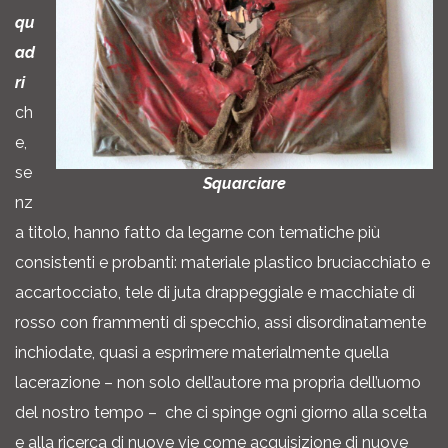
qu
ad
ri
ch
e,
se
Squarciare
nz
a titolo, hanno fatto da legarne con tematiche più
consistenti e probanti: materiale plastico bruciacchiato e
accartocciato, tele di juta drappeggiale e macchiate di
rosso con frammenti di specchio, assi disordinatamente
inchiodate, quasi a esprimere materialmente quella
lacerazione – non solo dell’autore ma propria dell’uomo
del nostro tempo – che ci spinge ogni giorno alla scelta
e alla ricerca di nuove vie come acquisizione di nuove