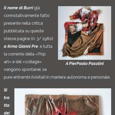
Il nome di Burri
già
connotativamente fatto
presente nella critica
pubblicata su queste
stesse pagine (n. 3/ 1980)
a firma Gianni Pre
, e tutta
la corrente della «Pop
art» e del «collage»
A PierPaolo Pasolini
vengono spontanei, se
pure entrambi rivisitati in maniera autonoma e personale.
Si
tra
tta
dei