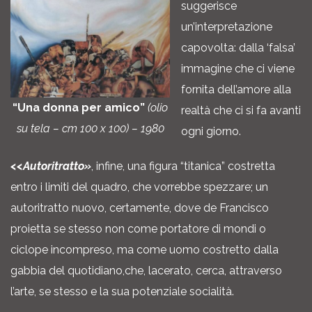
suggerisce
un’interpretazione
capovolta: dalla ‘falsa’
immagine che ci viene
fornita dell’amore alla
“Una donna per amico”
(olio
realtà che ci si fa avanti
su tela – cm 100 x 100) – 1980
ogni giorno.
<<Autoritratto»
, infine, una figura “titanica” costretta
entro i limiti del quadro, che vorrebbe spezzare; un
autoritratto nuovo, certamente, dove de Francisco
proietta se stesso non come portatore di mondi o
ciclope incompreso, ma come uomo costretto dalla
gabbia del quotidiano,che, lacerato, cerca, attraverso
l’arte, se stesso e la sua potenziale socialità.