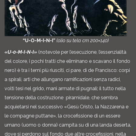
“U-O-M-I-N-I”
(olio su tela cm 200×140)
«U-0-M-I-N-I»
(notevole per l’esecuzione, l’essenzialità
del colore, i pochi tratti che eliminano e scavano il fondo
nero) è tra i temi più riusciti, ci pare, di de Francisco: corpi
a spirali, arti che allungano ramificazioni senza radici,
volti tesi nel grido, mani armate di pugnali; il tutto nella
tensione della costruzione piramidale, che sembra
acquietarsi nel successivo «Gesù Cristo, la Nazzarena e
le compagne puttane», la crocefissione di un essere
umano (uomo o donna) campita su di una landa deserta,
dove si perdono sul fondo due altre crocefissioni, nella