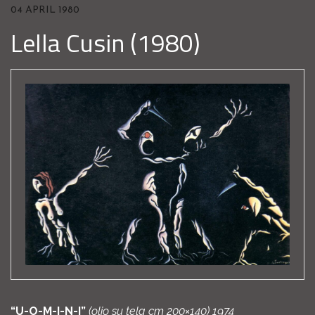
04 APRIL 1980
Lella Cusin (1980)
“U-O-M-I-N-I”
(olio su tela cm 200×140)
1974