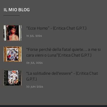
IL MIO BLOG
“Ecce Homo” - (Critica Chat G.P.T.)
19 JUL 2026
"Forse perchè della fatal quiete…. a me si
cara vieni o Luna”(Critica Chat G.P.T.)
09 JUL 2026
"La solitudine dell'essere" - (Critica Chat
G.P.T.)
30 JUN 2026