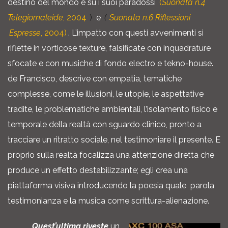
destino del mondo e su i suoi paradossi
(
Suonata n.4
Telegiornaleide
, 2004
)
e
(
Suonata n.6 Riflessioni
Espresse
, 2004)
. L’impatto con questi avvenimenti si
riflette in vorticose texture, falsificate con inquadrature
sfocate e con musiche di fondo electro e tekno-house.
de Francisco, descrive con empatia, tematiche
complesse, come le illusioni, le utopie, le aspettative
tradite, le problematiche ambientali, l’isolamento fisico e
temporale della realtà con sguardo clinico, pronto a
tracciare un ritratto sociale, nel testimoniare il presente. E
proprio sulla realtà focalizza una attenzione diretta che
produce un effetto destabilizzante; egli crea una
piattaforma visiva introducendo la poesia quale parola
testimonianza e la musica come scrittura-alienazione.
Quest’ultima riveste
un