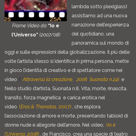
lambda sotto plexiglass)
assistiamo ad una nuova
narrazione dell’esperienza
Frame Video da
“Io e
del quotidiano, una
l’Universo”
(2007/08)
panoramica sul mondo di
oggi e sulle espressioni della globalizzazione. Il più delle
volte l’artista stesso si identifica in prima persona, mette
in gioco l’identità di creativo e di spettatore come nei
video
(
Attraverso la creazione,
2006 Suonata n.24
)
e
Nello studio d’artista, Suonata n.8. Vita, morte, rinascita,
transito, forza magnetica e carica erotica nel
video
(
Eros & Thanatos
, 2007)
, che esplora
l’associazione di amore e morte, presentando tabloid di
donne nude e allegorie dell’amore. Nel video,
(
Io e
l’Universo, 2008
)
, de Francisco, crea una specie di teatro