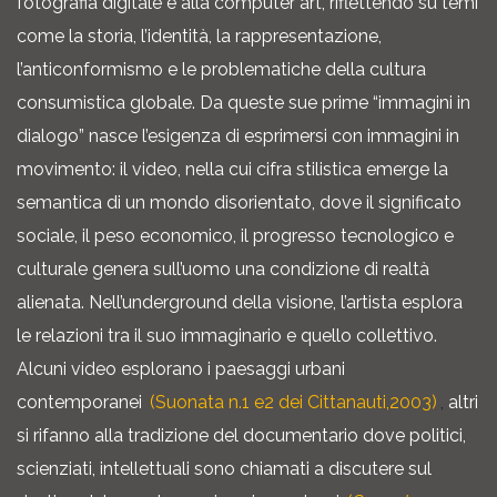
fotografia digitale e alla computer art, riflettendo su temi
come la storia, l’identità, la rappresentazione,
l’anticonformismo e le problematiche della cultura
consumistica globale. Da queste sue prime “immagini in
dialogo” nasce l’esigenza di esprimersi con immagini in
movimento: il video, nella cui cifra stilistica emerge la
semantica di un mondo disorientato, dove il significato
sociale, il peso economico, il progresso tecnologico e
culturale genera sull’uomo una condizione di realtà
alienata. Nell’underground della visione, l’artista esplora
le relazioni tra il suo immaginario e quello collettivo.
Alcuni video esplorano i paesaggi urbani
contemporanei
(Suonata n.1 e2 dei Cittanauti,2003)
,
altri
si rifanno alla tradizione del documentario dove politici,
scienziati, intellettuali sono chiamati a discutere sul