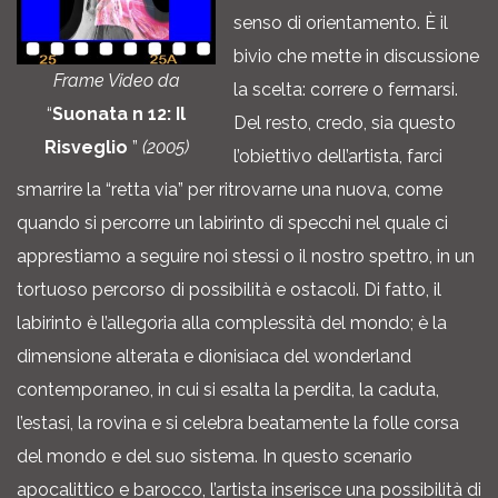
senso di orientamento. È il
bivio che mette in discussione
Frame Video da
la scelta: correre o fermarsi.
“
Suonata n 12: Il
Del resto, credo, sia questo
Risveglio
”
(2005)
l’obiettivo dell’artista, farci
smarrire la “retta via” per ritrovarne una nuova, come
quando si percorre un labirinto di specchi nel quale ci
apprestiamo a seguire noi stessi o il nostro spettro, in un
tortuoso percorso di possibilità e ostacoli. Di fatto, il
labirinto è l’allegoria alla complessità del mondo; è la
dimensione alterata e dionisiaca del wonderland
contemporaneo, in cui si esalta la perdita, la caduta,
l’estasi, la rovina e si celebra beatamente la folle corsa
del mondo e del suo sistema. In questo scenario
apocalittico e barocco, l’artista inserisce una possibilità di