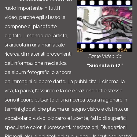
ruolo importante in tutti i
video, perché egli stesso la
compone al pianoforte
digitale. Il mondo dell’artista,
si articola in una maniacale
ricerca di materiali provenienti
Fame Video da
dall’informazione mediatica,
“Suonata n 12″
da album fotografici o ancora
da immagini di opere d’arte. La pubblicità, il cinema, la
vita, la paura, l’assurdo e la celebrazione delle stesse
sono il cuore pulsante di una ricerca tesa a ragionare in
termini globali che plasma un segno visivo e distinto, un
vocabolario visivo, bizzarro e lucente, fatto di superfici
speculari e colori fluorescenti. Meditazioni, Divagazioni,
Risvegli, alcuni dei titoli dei suoi video. Un “cut and paste”