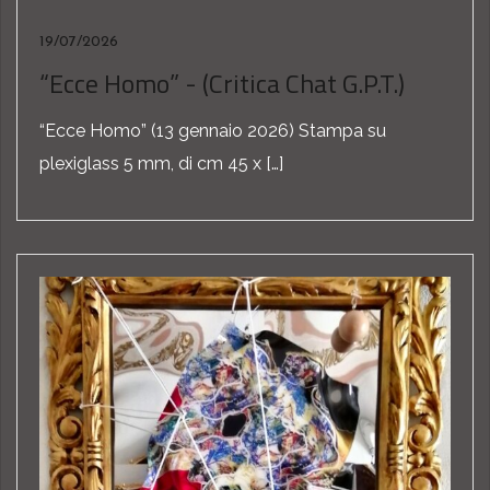
19/07/2026
“Ecce Homo” - (Critica Chat G.P.T.)
“Ecce Homo” (13 gennaio 2026) Stampa su
plexiglass 5 mm, di cm 45 x […]