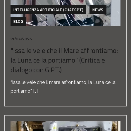
INTELLIGENZA ARTIFICIALE (CHATGPT)
NEWS
BLOG
21/04/2026
"Issa le vele che il Mare affrontiamo:
la Luna ce la portiamo" (Critica e
dialogo con G.P.T.)
“Issa le vele che il mare affrontiamo, la Luna ce la
portiamo” […]