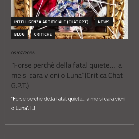
INTELLIGENZA ARTIFICIALE (CHATGPT)
NEWS
BLOG
CRITICHE
09/07/2026
"Forse perchè della fatal quiete…. a
me si cara vieni o Luna”(Critica Chat
G.P.T.)
“Forse perchè della fatal quiete…. a me si cara vieni
o Luna”. […]