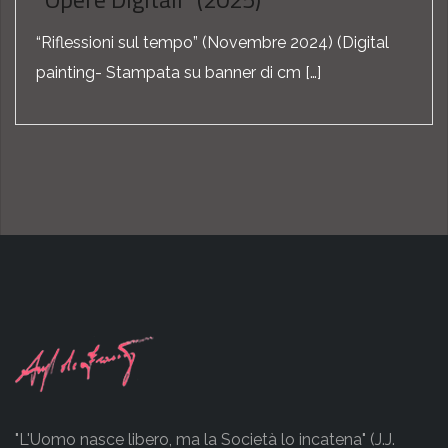
“Riflessioni sul tempo” (Novembre 2024) (Digital
painting- Stampata su banner di cm […]
"L'Uomo nasce libero, ma la Società lo incatena" (J.J.