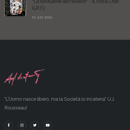
"La solitudine dell'essere" - (Critica Chat
G.P.T.)
30 JUN 2026
"L'Uomo nasce libero, ma la Società lo incatena" (J.J.
Rousseau)