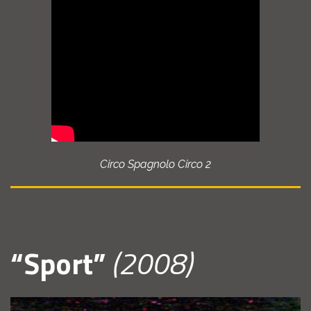
Circo Spagnolo Circo 2
“Sport”
(2008)