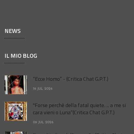
NEWS
IL MIO BLOG
“Ecce Homo” - (Critica Chat G.P.T.)
19 JUL 2026
"Forse perchè della fatal quiete…. a me si
cara vieni o Luna”(Critica Chat G.P.T.)
09 JUL 2026